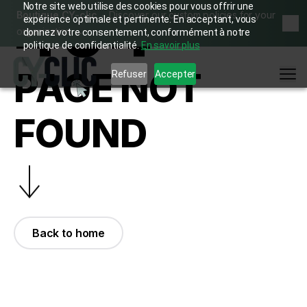
404
Notre site web utilise des cookies pour vous offrir une
Boutique CY-clic
Discover our custom policies for your
expérience optimale et pertinente. En acceptant, vous
Dis
organization
→
donnez votre consentement, conformément à notre
politique de confidentialité.
En savoir plus
PAGE NOT
Me
Refuser
Accepter
FOUND
Back to home